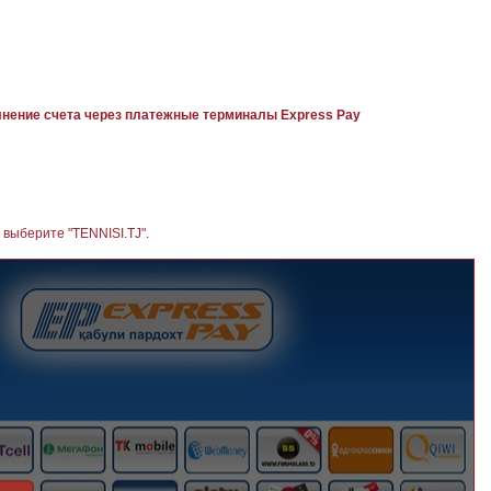
нение счета через платежные терминалы Express Pay
 выберите "TENNISI.TJ".