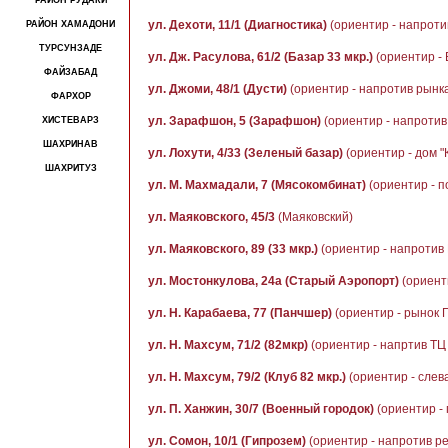
РАЙОН РУДАКИ
ул. Дехоти, 11/1 (Диагностика)
(ориентир - напроти
РАЙОН ХАМАДОНИ
ТУРСУНЗАДЕ
ул. Дж. Расулова, 61/2 (Базар 33 мкр.)
(ориентир - 
ФАЙЗАБАД
ул. Джоми, 48/1 (Дусти)
(ориентир - напротив рынка
ФАРХОР
ул. Зарафшон, 5 (Зарафшон)
(ориентир - напротив 
ХИСТЕВАРЗ
ШАХРИНАВ
ул. Лохути, 4/33 (Зеленый базар)
(ориентир - дом 
ШАХРИТУЗ
ул. М. Махмадали, 7 (Мясокомбинат)
(ориентир - п
ул. Маяковского, 45/3
(Маяковский)
ул. Маяковского, 89 (33 мкр.)
(ориентир - напротив
ул. Мостонкулова, 24а (Старый Аэропорт)
(ориент
ул. Н. Карабаева, 77 (Панчшер)
(ориентир - рынок 
ул. Н. Махсум, 71/2 (82мкр)
(ориентир - напртив ТЦ
ул. Н. Махсум, 79/2 (Клуб 82 мкр.)
(ориентир - слева
ул. П. Ханжин, 30/7 (Военный городок)
(ориентир - 
ул. Сомон, 10/1 (Гипрозем)
(ориентир - напротив р