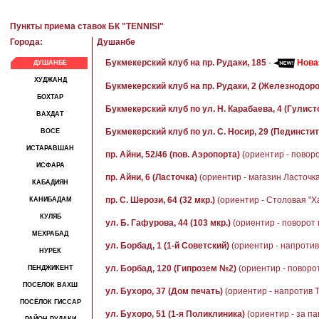
Пункты приема ставок БК "TENNISI"
Города:
Душанбе
Букмекерский клуб на пр. Рудаки, 185
-
Нова
ДУШАНБЕ
ХУДЖАНД
Букмекерский клуб на пр. Рудаки, 2 (Железнодор
БОХТАР
Букмекерский клуб по ул. Н. Карабаева, 4 (Гулист
ВАХДАТ
Букмекерский клуб по ул. С. Носир, 29 (Пединстит
ВОСЕ
ИСТАРАВШАН
пр. Айни, 52/46 (пов. Аэропорта)
(ориентир - повор
ИСФАРА
пр. Айни, 6 (Ласточка)
(ориентир - магазин Ласточка
КАБАДИЯН
пр. С. Шерози, 64 (32 мкр.)
(ориентир - Столовая "Х
КАНИБАДАМ
КУЛЯБ
ул. Б. Гафурова, 44 (103 мкр.)
(ориентир - поворот 
МЕХРАБАД
ул. Борбад, 1 (1-й Советский)
(ориентир - напроти
НУРЕК
ул. Борбад, 120 (Гипрозем №2)
(ориентир - поворо
ПЕНДЖИКЕНТ
ПОСЕЛОК ВАХШ
ул. Бухоро, 37 (Дом печать)
(ориентир - напротив 
ПОСЁЛОК ГИССАР
ул. Бухоро, 51 (1-я Поликлиника)
(ориентир - за п